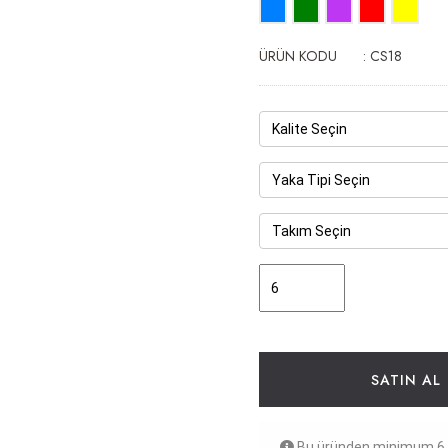
ÜRÜN KODU
: CS18
SATIN AL
Bu üründen minimum 6 a